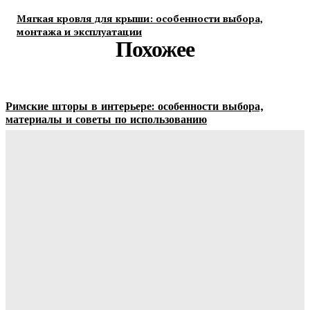
Мягкая кровля для крыши: особенности выбора,
монтажа и эксплуатации
Похожее
Римские шторы в интерьере: особенности выбора,
материалы и советы по использованию
Margaret
-
06.08.2026
Строительство и отделка загородных домов: этапы работ,
материалы и особенности проектирования
Ala-Web
-
30.07.2026
Отделка сруба под ключ: этапы, особенности и важные
нюансы внутренней и внешней отделки
Ala-Web
-
28.07.2026