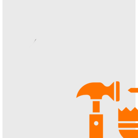
Видеонаблюдение в многоквартирном доме: особенности
установки, правовые аспекты и преимущества для
жителей
Ala-Web
-
22.07.2026