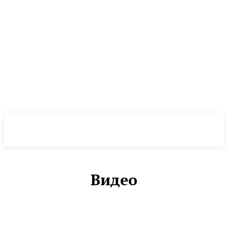
NewsWeek
PRO
Видео
ВИДЕО
ДИЗАЙН И ИНТЕРЬЕР