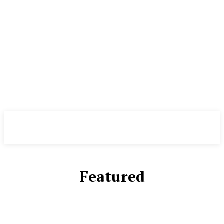
NewsWeek
PRO
Featured
ВИДЕО
ДИЗАЙН И ИНТЕРЬЕР