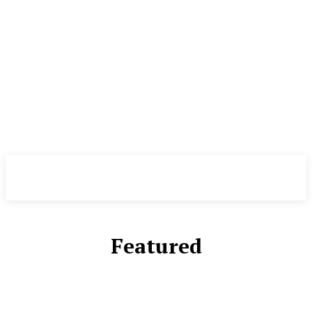
NewsWeek
PRO
Featured
ВИДЕО
ДИЗАЙН И ИНТЕРЬЕР