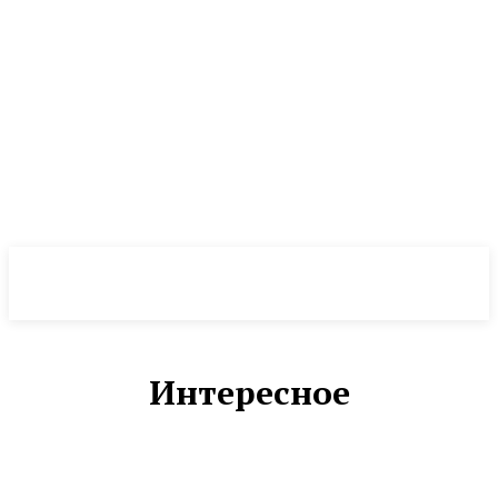
NewsWeek
PRO
Интересное
АВТО
БЕЗ РУБРИКИ