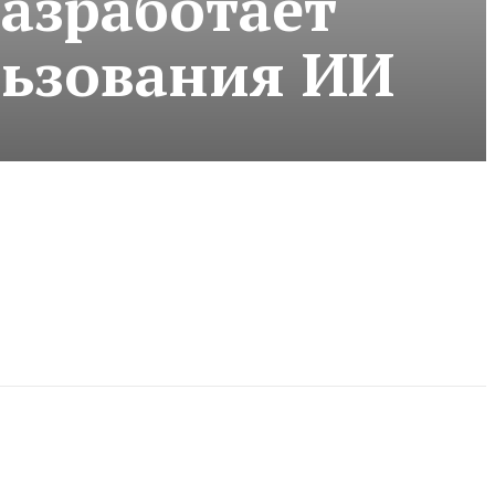
азработает
льзования ИИ