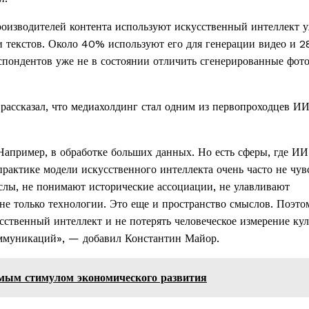
производителей контента используют искусственный интеллект 
и текстов. Около 40% используют его для генерации видео и
еспондентов уже не в состоянии отличить сгенерированные фот
рассказал, что медиахолдинг стал одним из первопроходцев И
Например, в обработке больших данных. Но есть сферы, где ИИ
 практике модели искусственного интеллекта очень часто не чу
слы, не понимают исторические ассоциации, не улавливают
не только технологии. Это еще и пространство смыслов. Поэто
усственный интеллект и не потерять человеческое измерение кул
оммуникаций», — добавил Константин Майор.
мым стимулом экономического развития