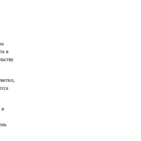
ры
та в
льству
тметил,
есса
 в
ень