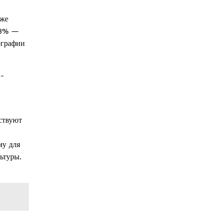
уже
 28% —
ографии
И-
вствуют
му для
ьтуры.