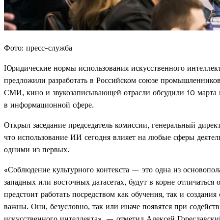
Фото: пресс-служба
Юридические нормы использования искусственного интеллект
предложили разработать в Российском союзе промышленников
СМИ, кино и звукозаписывающей отрасли обсудили 10 марта
в информационной сфере.
Открыл заседание председатель комиссии, генеральный дирек
что использование ИИ сегодня влияет на любые сферы деятель
одними из первых.
«Соблюдение культурного контекста — это одна из основопо
западных или восточных датасетах, будут в корне отличаться о
предстоит работать посредством как обучения, так и создани
важны. Они, безусловно, так или иначе появятся при содейст
искусственного интеллекта», — отметил Алексей Гореславски