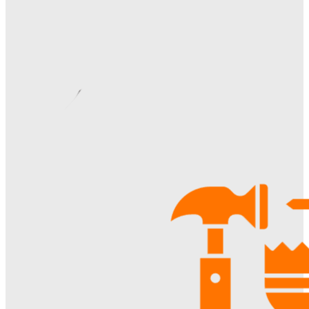
Ala-Web
-
07.08.2026
Римские шторы в интерьере: особенности выбора,
материалы и советы по использованию
Margaret
-
06.08.2026