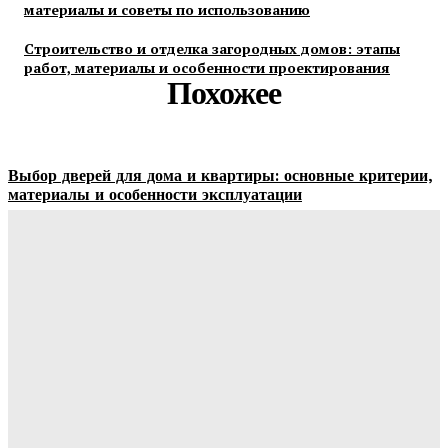
материалы и советы по использованию
Строительство и отделка загородных домов: этапы
работ, материалы и особенности проектирования
Похожее
Выбор дверей для дома и квартиры: основные критерии,
материалы и особенности эксплуатации
Ala-Web
-
07.08.2026
Гардеробные комнаты и встроенные шкафы-купе —
расчет цены и правила выбора
Ala-Web
-
07.08.2026
Как правильно организовать доставку бетона на объект:
практические советы