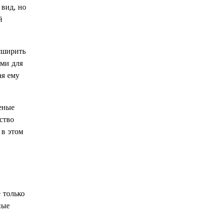
 вид, но
й
сширить
ыми для
ая ему
еные
ство
 в этом
 только
ные