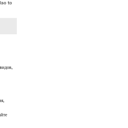
lso to
видов,
я,
айте