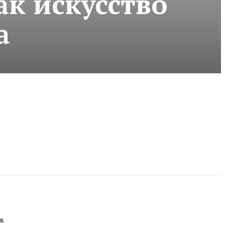
ак искусство
а
ак