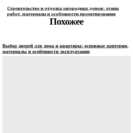
Строительство и отделка загородных домов: этапы
работ, материалы и особенности проектирования
Похожее
Выбор дверей для дома и квартиры: основные критерии,
материалы и особенности эксплуатации
Ala-Web
-
07.08.2026
Гардеробные комнаты и встроенные шкафы-купе —
расчет цены и правила выбора
Ala-Web
-
07.08.2026
Как правильно организовать доставку бетона на объект:
практические советы
Ala-Web
-
07.08.2026