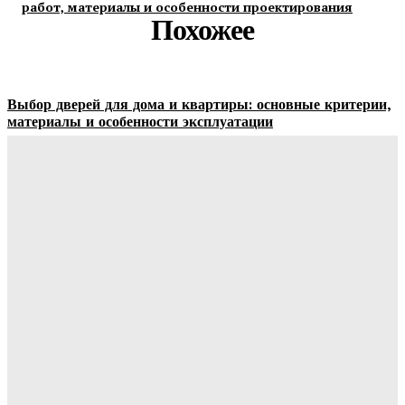
работ, материалы и особенности проектирования
Похожее
Выбор дверей для дома и квартиры: основные критерии,
материалы и особенности эксплуатации
Ala-Web
-
07.08.2026
Гардеробные комнаты и встроенные шкафы-купе —
расчет цены и правила выбора
Ala-Web
-
07.08.2026
Как правильно организовать доставку бетона на объект:
практические советы
Ala-Web
-
07.08.2026