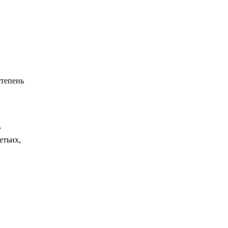
степень
В
етьих,