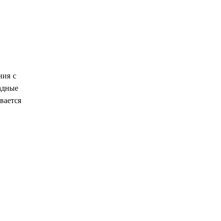
ния с
адные
вается