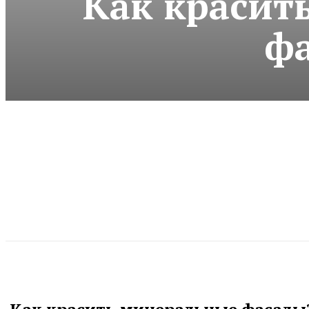
Как красит
ф
Как красить минеральные фасады