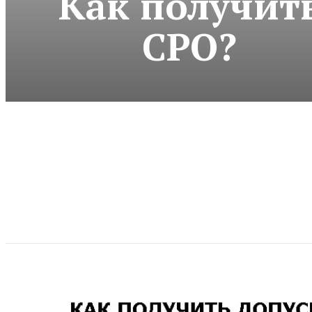
Как получит
СРО?