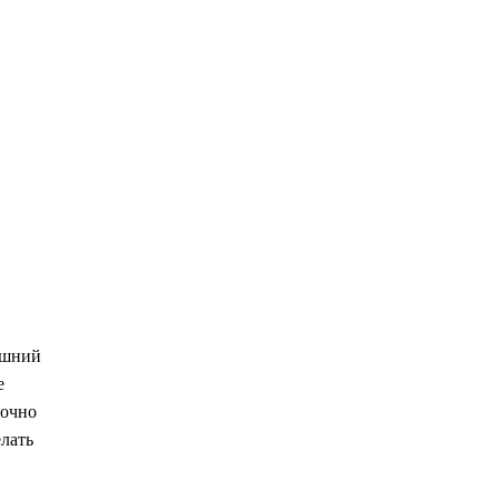
яшний
е
точно
лать