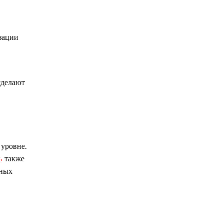
зации
сделают
уровне.
ь
также
нных