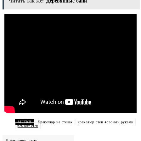
Читать так же:
Деревянные бани
МЕТКИ
Кракелюр на стенах
кракелюр стен +своими руками
ремонт стен
Предыдущая статья