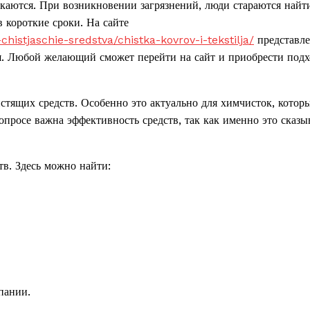
чкаются. При возникновении загрязнений, люди стараются найт
в короткие сроки. На сайте
istjaschie-sredstva/chistka-kovrov-i-tekstilja/
представл
ля. Любой желающий сможет перейти на сайт и приобрести под
тящих средств. Особенно это актуально для химчисток, котор
просе важна эффективность средств, так как именно это сказы
тв. Здесь можно найти:
пании.