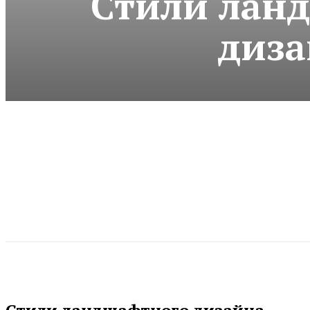
Стили лан
диза
Стили ландшафтного дизайна