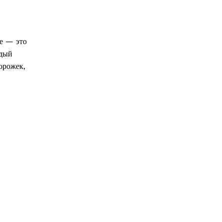
ле — это
ждый
орожек,