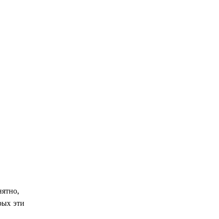
нятно,
рых эти