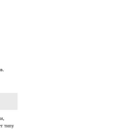
в.
и,
ет типу