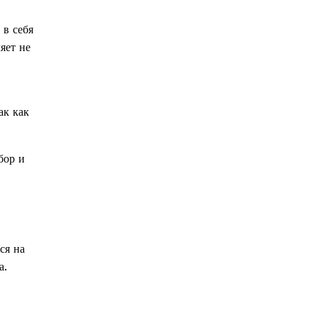
 в себя
яет не
ак как
бор и
ся на
а.