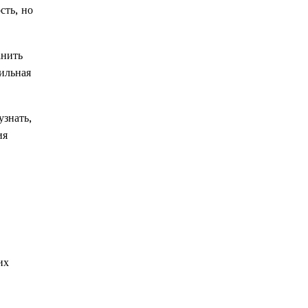
сть, но
анить
ильная
узнать,
ия
их