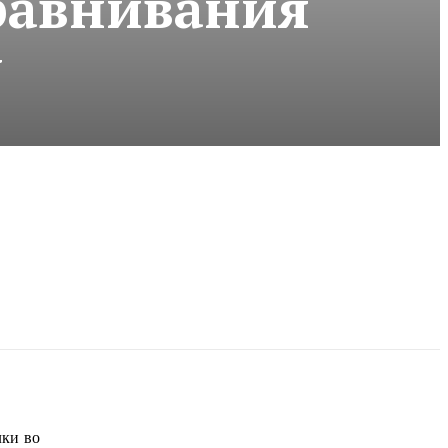
равнивания
у
лки во