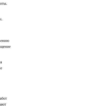
оты.
и.
вению
ащение
ия
ие
абот
чают