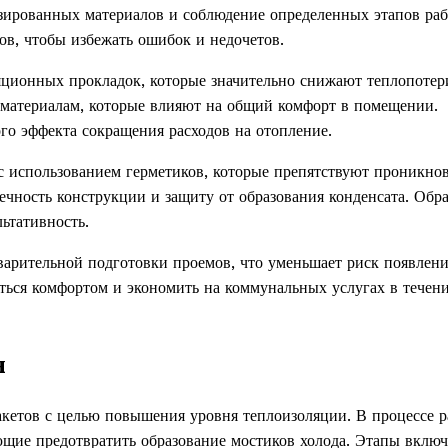
зированных материалов и соблюдение определенных этапов раб
ов, чтобы избежать ошибок и недочетов.
яционных прокладок, которые значительно снижают теплопотер
 материалам, которые влияют на общий комфорт в помещении.
го эффекта сокращения расходов на отопление.
 использованием герметиков, которые препятствуют проникно
вечность конструкции и защиту от образования конденсата. Обр
ьтативность.
варительной подготовки проемов, что уменьшает риск появлен
ться комфортом и экономить на коммунальных услугах в течен
н
акетов с целью повышения уровня теплоизоляции. В процессе р
ющие предотвратить образование мостиков холода. Этапы вклю