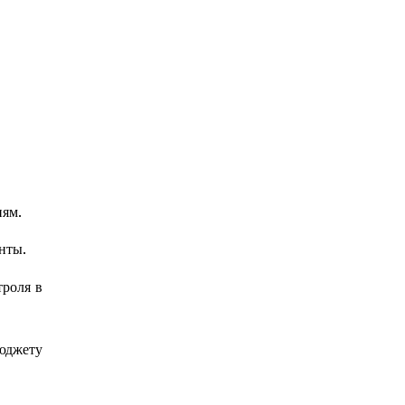
иям.
нты.
троля в
бюджету