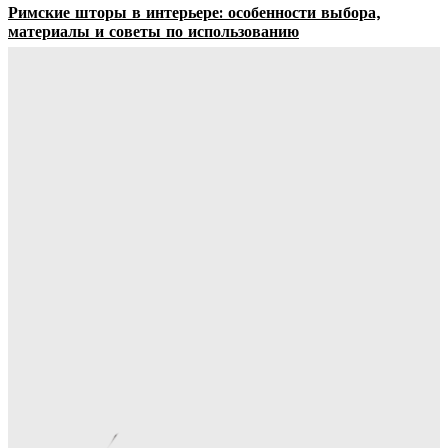
Римские шторы в интерьере: особенности выбора,
материалы и советы по использованию
Margaret
-
06.08.2026
Строительство и отделка загородных домов: этапы работ,
материалы и особенности проектирования
Ala-Web
-
30.07.2026
Отделка сруба под ключ: этапы, особенности и важные
нюансы внутренней и внешней отделки
Ala-Web
-
28.07.2026
Видеонаблюдение в многоквартирном доме: особенности
установки, правовые аспекты и преимущества для
жителей
Ala-Web
-
22.07.2026