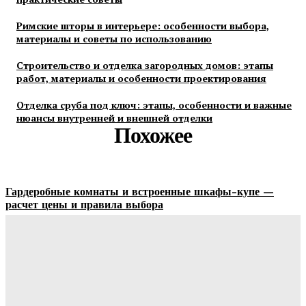
Римские шторы в интерьере: особенности выбора,
материалы и советы по использованию
Строительство и отделка загородных домов: этапы
работ, материалы и особенности проектирования
Отделка сруба под ключ: этапы, особенности и важные
нюансы внутренней и внешней отделки
Похожее
Гардеробные комнаты и встроенные шкафы-купе —
расчет цены и правила выбора
Ala-Web
-
07.08.2026
Как правильно организовать доставку бетона на объект:
практические советы
Ala-Web
-
07.08.2026