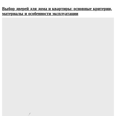
Выбор дверей для дома и квартиры: основные критерии,
материалы и особенности эксплуатации
Ala-Web
-
07.08.2026
Гардеробные комнаты и встроенные шкафы-купе —
расчет цены и правила выбора
Ala-Web
-
07.08.2026
Как правильно организовать доставку бетона на объект:
практические советы
Ala-Web
-
07.08.2026
Римские шторы в интерьере: особенности выбора,
материалы и советы по использованию
Margaret
-
06.08.2026