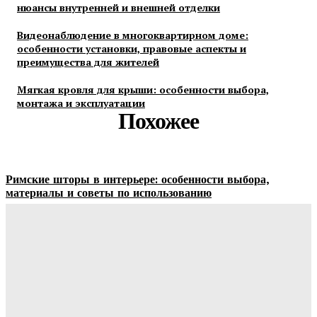
нюансы внутренней и внешней отделки
Видеонаблюдение в многоквартирном доме:
особенности установки, правовые аспекты и
преимущества для жителей
Мягкая кровля для крыши: особенности выбора,
монтажа и эксплуатации
Похожее
Римские шторы в интерьере: особенности выбора,
материалы и советы по использованию
Margaret
-
06.08.2026
Строительство и отделка загородных домов: этапы работ,
материалы и особенности проектирования
Ala-Web
-
30.07.2026