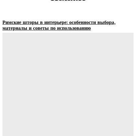
Римские шторы в интерьере: особенности выбора,
материалы и советы по использованию
Margaret
-
06.08.2026
Строительство и отделка загородных домов: этапы работ,
материалы и особенности проектирования
Ala-Web
-
30.07.2026
Отделка сруба под ключ: этапы, особенности и важные
нюансы внутренней и внешней отделки
Ala-Web
-
28.07.2026
Видеонаблюдение в многоквартирном доме: особенности
установки, правовые аспекты и преимущества для