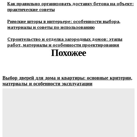
Как правильно организовать доставку бетона на объект:
практические советы
Римские шторы в интерьере: особенности выбора,
материалы и советы по использованию
Строительство и отделка загородных домов: этапы
работ, материалы и особенности проектирования
Похожее
Выбор дверей для дома и квартиры: основные критерии,
материалы и особенности эксплуатации
Ala-Web
-
07.08.2026
Гардеробные комнаты и встроенные шкафы-купе —
расчет цены и правила выбора
Ala-Web
-
07.08.2026