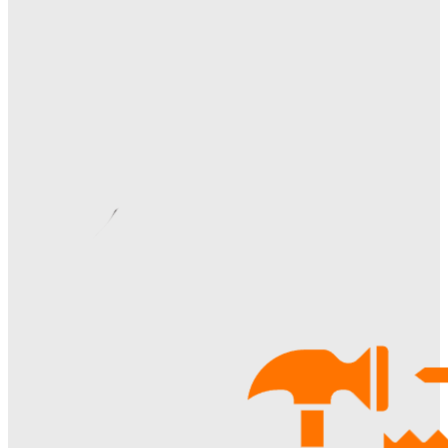
Как правильно организовать доставку бетона на объект:
практические советы
Ala-Web
-
07.08.2026
Римские шторы в интерьере: особенности выбора,
материалы и советы по использованию
Margaret
-
06.08.2026