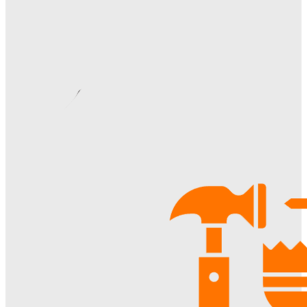
Видеонаблюдение в многоквартирном доме: особенности
установки, правовые аспекты и преимущества для
жителей
Ala-Web
-
22.07.2026