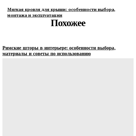
Мягкая кровля для крыши: особенности выбора,
монтажа и эксплуатации
Похожее
Римские шторы в интерьере: особенности выбора,
материалы и советы по использованию
Margaret
-
06.08.2026
Строительство и отделка загородных домов: этапы работ,
материалы и особенности проектирования
Ala-Web
-
30.07.2026
Отделка сруба под ключ: этапы, особенности и важные
нюансы внутренней и внешней отделки
Ala-Web
-
28.07.2026