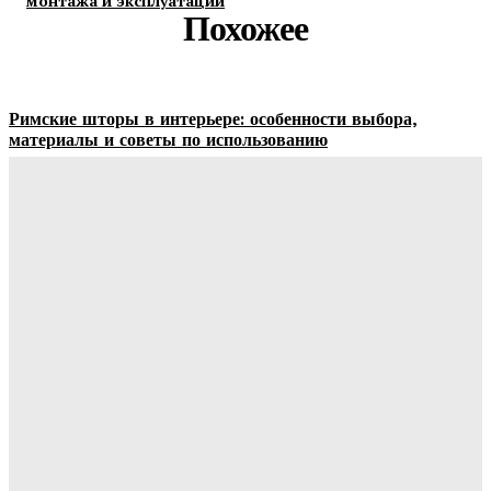
монтажа и эксплуатации
Похожее
Римские шторы в интерьере: особенности выбора,
материалы и советы по использованию
Margaret
-
06.08.2026
Строительство и отделка загородных домов: этапы работ,
материалы и особенности проектирования
Ala-Web
-
30.07.2026
Отделка сруба под ключ: этапы, особенности и важные
нюансы внутренней и внешней отделки
Ala-Web
-
28.07.2026