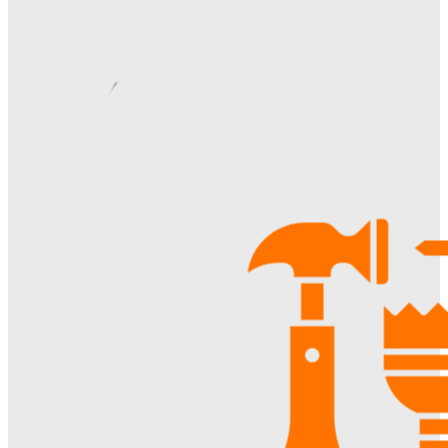
Видеонаблюдение в многоквартирном доме: особенности
установки, правовые аспекты и преимущества для
жителей
Ala-Web
-
22.07.2026