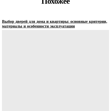
Похожее
Выбор дверей для дома и квартиры: основные критерии,
материалы и особенности эксплуатации
Ala-Web
-
07.08.2026
Гардеробные комнаты и встроенные шкафы-купе —
расчет цены и правила выбора
Ala-Web
-
07.08.2026
Как правильно организовать доставку бетона на объект:
практические советы
Ala-Web
-
07.08.2026
Римские шторы в интерьере: особенности выбора,
материалы и советы по использованию