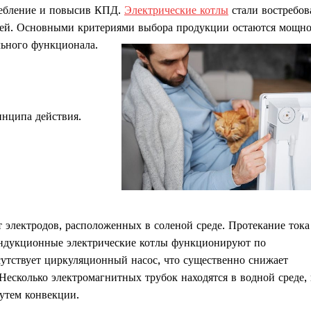
ребление и повысив КПД.
Электрические котлы
стали востребо
лей. Основными критериями выбора продукции остаются мощно
льного функционала.
инципа действия.
т электродов, расположенных в соленой среде. Протекание тока
ндукционные электрические котлы функционируют по
утствует циркуляционный насос, что существенно снижает
есколько электромагнитных трубок находятся в водной среде, 
путем конвекции.