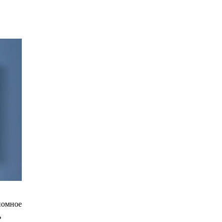
номное
ь