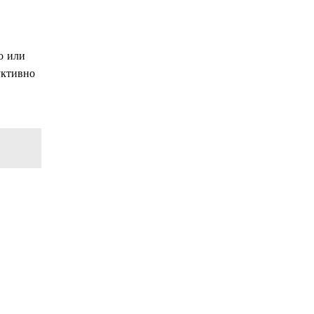
о или
уктивно