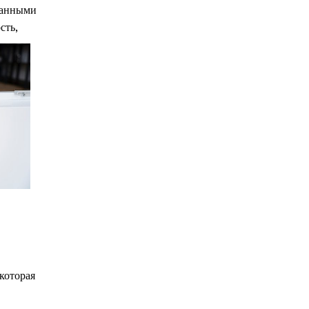
ванными
сть,
которая