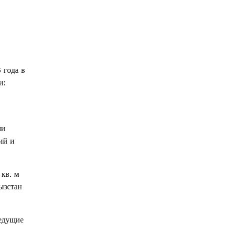
 года в
и:
ми
ий и
кв. м
ызстан
ведущие