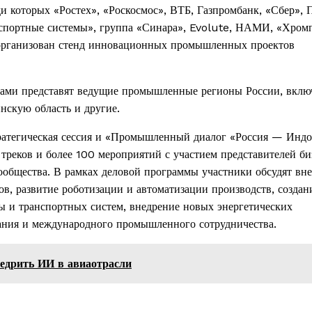
 которых «Ростех», «Роскосмос», ВТБ, Газпромбанк, «Сбер», 
портные системы», группа «Синара», Evolute, НАМИ, «Хром
т организован стенд инновационных промышленных проектов
тами представят ведущие промышленные регионы России, вклю
нскую область и другие.
ратегическая сессия и «Промышленный диалог «Россия — Индо
реков и более 100 мероприятий с участием представителей би
ообщества. В рамках деловой программы участники обсудят вн
, развитие роботизации и автоматизации производств, создан
 и транспортных систем, внедрение новых энергетических
вания и международного промышленного сотрудничества.
едрить ИИ в авиаотрасли