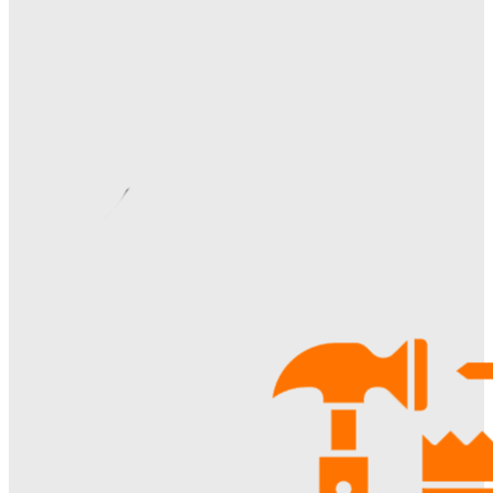
практические советы
Ala-Web
-
07.08.2026
Римские шторы в интерьере: особенности выбора,
материалы и советы по использованию
Margaret
-
06.08.2026