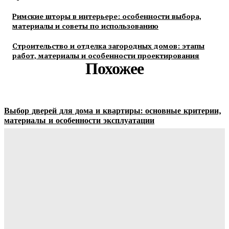
Римские шторы в интерьере: особенности выбора,
материалы и советы по использованию
Строительство и отделка загородных домов: этапы
работ, материалы и особенности проектирования
Похожее
Выбор дверей для дома и квартиры: основные критерии,
материалы и особенности эксплуатации
Ala-Web
-
07.08.2026
Гардеробные комнаты и встроенные шкафы-купе —
расчет цены и правила выбора
Ala-Web
-
07.08.2026
Как правильно организовать доставку бетона на объект: