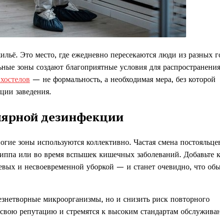
льё. Это место, где ежедневно пересекаются люди из разных г
льные зоны создают благоприятные условия для распространени
хостелов
— не формальность, а необходимая мера, без которой
ции заведения.
лярной дезинфекции
огие зоны используются коллективно. Частая смена постояльце
риппа или во время вспышек кишечных заболеваний. Добавьте 
вых и несвоевременной уборкой — и станет очевидно, что об
езнетворные микроорганизмы, но и снизить риск повторного
т свою репутацию и стремятся к высоким стандартам обслужива