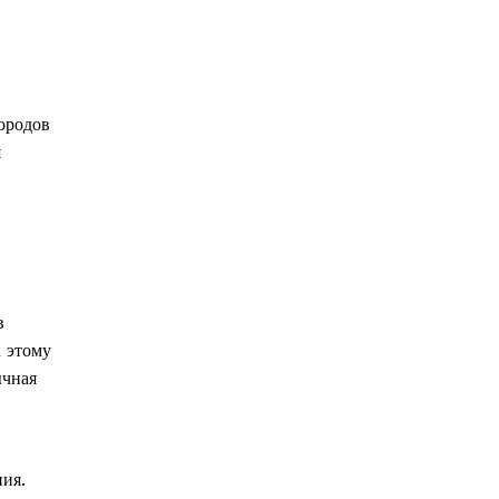
ородов
я
в
к этому
ычная
ния.