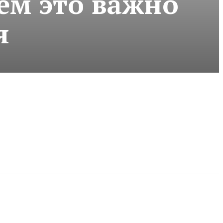
ем это важно
я