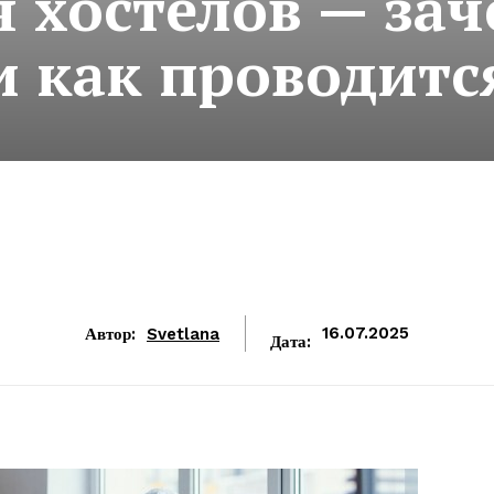
 хостелов — зач
и как проводитс
Автор:
Svetlana
16.07.2025
Дата: