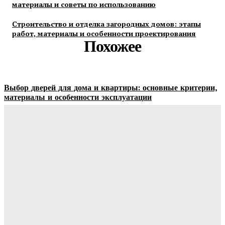
материалы и советы по использованию
Строительство и отделка загородных домов: этапы
работ, материалы и особенности проектирования
Похожее
Выбор дверей для дома и квартиры: основные критерии,
материалы и особенности эксплуатации
Ala-Web
-
07.08.2026
Гардеробные комнаты и встроенные шкафы-купе —
расчет цены и правила выбора
Ala-Web
-
07.08.2026
Как правильно организовать доставку бетона на объект:
практические советы