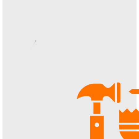
Ala-Web
-
07.08.2026
Римские шторы в интерьере: особенности выбора,
материалы и советы по использованию
Margaret
-
06.08.2026