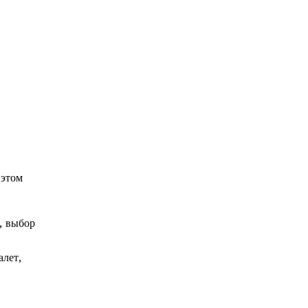
 этом
, выбор
алет,