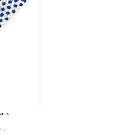
ьных
ва,