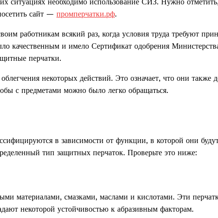
ких ситуациях необходимо использование СИЗ. Нужно отметить,
 посетить сайт —
промперчатки.рф
.
воим работникам всякий раз, когда условия труда требуют при
ыло качественным и имело Сертификат одобрения Министерства
защитные перчатки.
легчения некоторых действий. Это означает, что они также 
обы с предметами можно было легко обращаться.
ссифицируются в зависимости от функции, в которой они буду
пределенный тип защитных перчаток. Проверьте это ниже:
ыми материалами, смазками, маслами и кислотами. Эти перчат
адают некоторой устойчивостью к абразивным факторам.