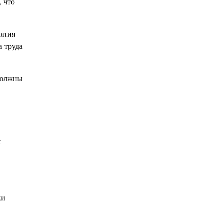
 что
нятия
 труда
должны
т
ки